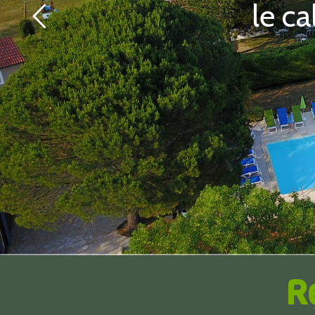
le c
R