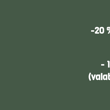
-20 
-
(vala