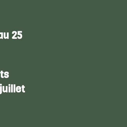
au 25
its
uillet