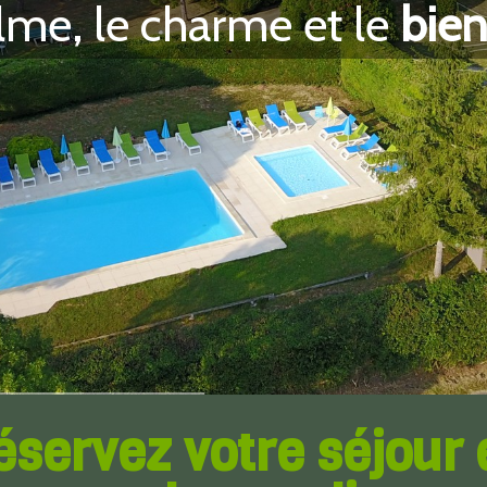
alme, le charme et le
bien
éservez votre séjour 