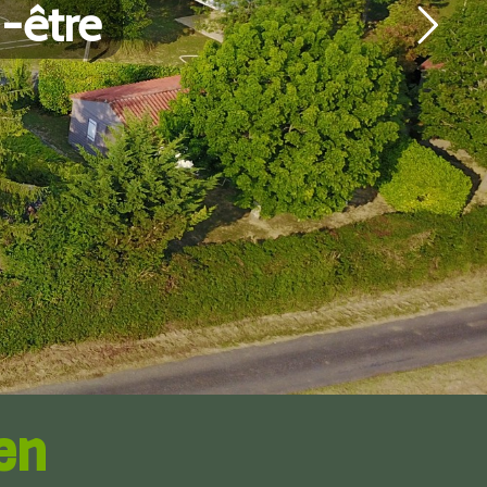
-être
en