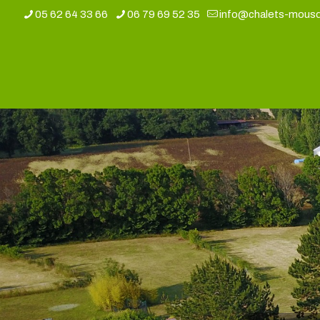
05 62 64 33 66
06 79 69 52 35
info@chalets-mousq